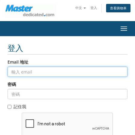
中文
登入
查看購物車
切
換
導
登入
覽
Email 地址
密碼
記住我