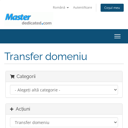
Română
Autentificare
Coșul meu
Navi
Toggl
Transfer domeniu
Categorii
Acțiuni