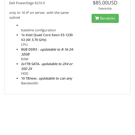
$85.00USD
Dell PowerEdge R210 II
havonta
only to 16 IP on server, with the same
subnet
Rendelés
baseline configuration
1x Intel Quad Core Xeon E3-1230
V2 (4Х 3.70 GHz)
CPU
8GB DDR3
-
updatable to 8-16-24-
32GB
RAM
2x1TB
SATA-
updatable to 2X4 or
SSD 2X
HDD
10 TB/мес.
updatable to can any
Bandwidth