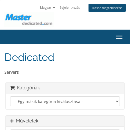
Magyar
Bejelentkezés
Kosár megtekintése
Váltá
a
navig
Dedicated
Servers
Kategóriák
Műveletek