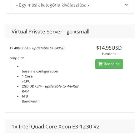
Virtual Private Server - gp xsmall
$14.95USD
1x
40GB
SSD-
updatable to 240GB
havonta
only 1 IP
Rendelés
baseline configuration
1 Core
vCPU
2GB DDR3/4
-
updatable to 4-64GB
RAM
6TB
Bandwidth
1x Intel Quad Core Xeon E3-1230 V2